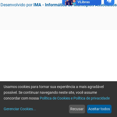
Desenvolvido por
IMA - Informática de Municípios Associados
Usamos cookies para tornar sua experiência a mais agradável
possível. Se continuar navegando neste site, você assume
concordar com nossa
Política de Cookies e Política de privacidade
home
build_circle
event
web
more_horiz
Erro ao enviar informações, por favor tente novamente
Gerenciar Cookies
...
Recusar
Aceitar todos
Início
Serviços
Eventos
Notícias
Mais