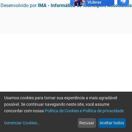
Desenvolvido por
IMA - Informática de Municípios Associados
Usamos cookies para tornar sua experiência a mais agradável
possível. Se continuar navegando neste site, você assume
concordar com nossa
Política de Cookies e Política de privacidade
home
build_circle
event
web
more_horiz
Erro ao enviar informações, por favor tente novamente
Gerenciar Cookies
...
Recusar
Aceitar todos
Início
Serviços
Eventos
Notícias
Mais