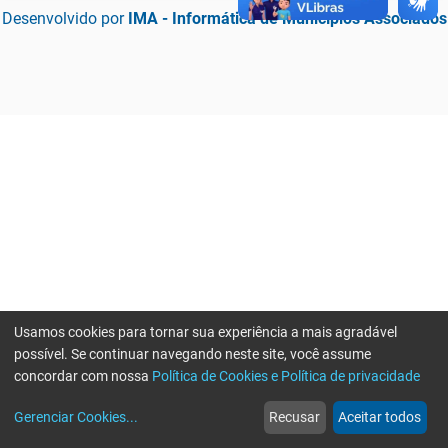
Desenvolvido por
IMA - Informática de Municípios Associados
Usamos cookies para tornar sua experiência a mais agradável
possível. Se continuar navegando neste site, você assume
concordar com nossa
Política de Cookies e Política de privacidade
home
build_circle
event
web
more_horiz
Erro ao enviar informações, por favor tente novamente
Gerenciar Cookies
...
Recusar
Aceitar todos
Início
Serviços
Eventos
Notícias
Mais