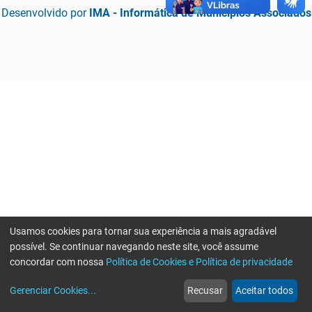
Desenvolvido por
IMA - Informática de Municípios Associados
Usamos cookies para tornar sua experiência a mais agradável
possível. Se continuar navegando neste site, você assume
concordar com nossa
Política de Cookies e Política de privacidade
home
build_circle
event
web
more_horiz
Erro ao enviar informações, por favor tente novamente
Gerenciar Cookies
...
Recusar
Aceitar todos
Início
Serviços
Eventos
Notícias
Mais