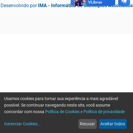
Desenvolvido por
IMA - Informática de Municípios Associados
Usamos cookies para tornar sua experiência a mais agradável
possível. Se continuar navegando neste site, você assume
concordar com nossa
Política de Cookies e Política de privacidade
home
build_circle
event
web
more_horiz
Erro ao enviar informações, por favor tente novamente
Gerenciar Cookies
...
Recusar
Aceitar todos
Início
Serviços
Eventos
Notícias
Mais