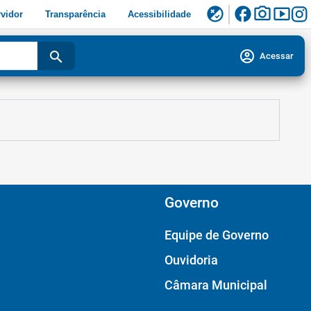
facebook
photo_camera
smart_display
flaky
vidor
Transparência
Acessibilidade
account_circle
search
Acessar
Governo
Equipe de Governo
Ouvidoria
Câmara Municipal