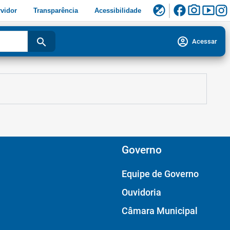
facebook
photo_camera
smart_display
flaky
vidor
Transparência
Acessibilidade
account_circle
search
Acessar
Governo
Equipe de Governo
Ouvidoria
Câmara Municipal