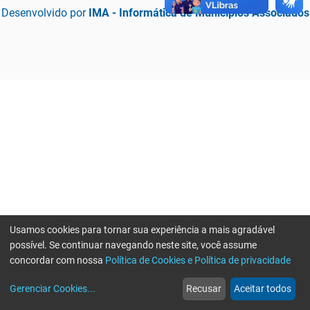
Desenvolvido por
IMA - Informática de Municípios Associados
Usamos cookies para tornar sua experiência a mais agradável
possível. Se continuar navegando neste site, você assume
concordar com nossa
Política de Cookies e Política de privacidade
home
build_circle
event
web
more_horiz
Erro ao enviar informações, por favor tente novamente
Gerenciar Cookies
...
Recusar
Aceitar todos
Início
Serviços
Eventos
Notícias
Mais