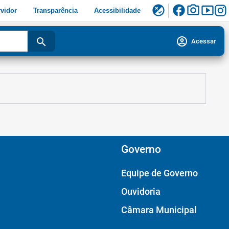
facebook
photo_camera
smart_display
flaky
vidor
Transparência
Acessibilidade
account_circle
search
Acessar
Governo
Equipe de Governo
Ouvidoria
Câmara Municipal