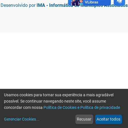
Desenvolvido por
IMA - Informática de Municípios Associados
Usamos cookies para tornar sua experiência a mais agradável
possível. Se continuar navegando neste site, você assume
concordar com nossa
Política de Cookies e Política de privacidade
home
build_circle
event
web
more_horiz
Erro ao enviar informações, por favor tente novamente
Gerenciar Cookies
...
Recusar
Aceitar todos
Início
Serviços
Eventos
Notícias
Mais