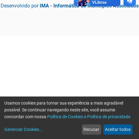
Desenvolvido por
IMA - Informática de Municípios Associados
Usamos cookies para tornar sua experiência a mais agradável
possível. Se continuar navegando neste site, você assume
concordar com nossa
Política de Cookies e Política de privacidade
home
build_circle
event
web
more_horiz
Erro ao enviar informações, por favor tente novamente
Gerenciar Cookies
...
Recusar
Aceitar todos
Início
Serviços
Eventos
Notícias
Mais