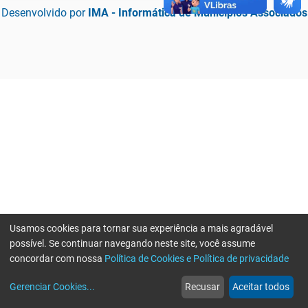
Desenvolvido por
IMA - Informática de Municípios Associados
Usamos cookies para tornar sua experiência a mais agradável
possível. Se continuar navegando neste site, você assume
concordar com nossa
Política de Cookies e Política de privacidade
home
build_circle
event
web
more_horiz
Erro ao enviar informações, por favor tente novamente
Gerenciar Cookies
...
Recusar
Aceitar todos
Início
Serviços
Eventos
Notícias
Mais