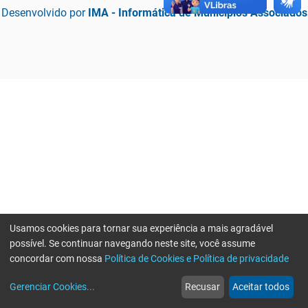
Desenvolvido por
IMA - Informática de Municípios Associados
Usamos cookies para tornar sua experiência a mais agradável
possível. Se continuar navegando neste site, você assume
concordar com nossa
Política de Cookies e Política de privacidade
home
build_circle
event
web
more_horiz
Erro ao enviar informações, por favor tente novamente
Gerenciar Cookies
...
Recusar
Aceitar todos
Início
Serviços
Eventos
Notícias
Mais