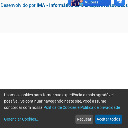
Desenvolvido por
IMA - Informática de Municípios Associados
Usamos cookies para tornar sua experiência a mais agradável
possível. Se continuar navegando neste site, você assume
concordar com nossa
Política de Cookies e Política de privacidade
home
build_circle
event
web
more_horiz
Erro ao enviar informações, por favor tente novamente
Gerenciar Cookies
...
Recusar
Aceitar todos
Início
Serviços
Eventos
Notícias
Mais