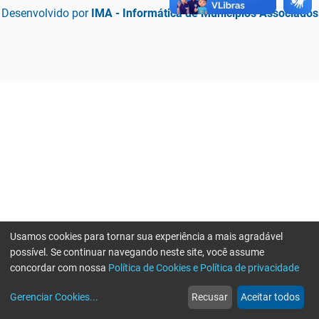
Desenvolvido por
IMA - Informática de Municípios Associados
Usamos cookies para tornar sua experiência a mais agradável
possível. Se continuar navegando neste site, você assume
concordar com nossa
Política de Cookies e Política de privacidade
home
build_circle
event
web
more_horiz
Erro ao enviar informações, por favor tente novamente
Gerenciar Cookies
...
Recusar
Aceitar todos
Início
Serviços
Eventos
Notícias
Mais