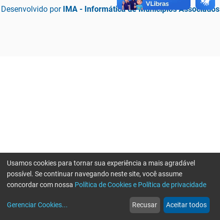
Desenvolvido por
IMA - Informática de Municípios Associados
Usamos cookies para tornar sua experiência a mais agradável
possível. Se continuar navegando neste site, você assume
concordar com nossa
Política de Cookies e Política de privacidade
home
build_circle
event
web
more_horiz
Erro ao enviar informações, por favor tente novamente
Gerenciar Cookies
...
Recusar
Aceitar todos
Início
Serviços
Eventos
Notícias
Mais