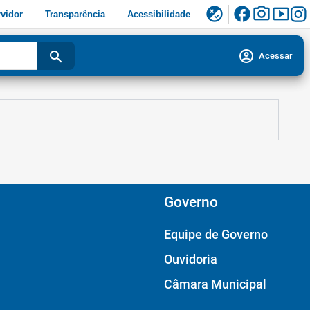
facebook
photo_camera
smart_display
flaky
vidor
Transparência
Acessibilidade
account_circle
search
Acessar
Governo
Equipe de Governo
Ouvidoria
Câmara Municipal