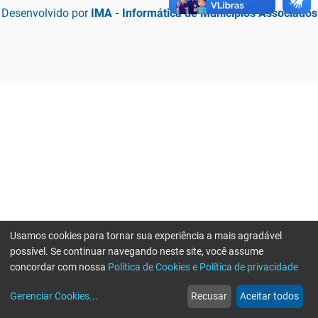
Desenvolvido por
IMA - Informática de Municípios Associados
Usamos cookies para tornar sua experiência a mais agradável
possível. Se continuar navegando neste site, você assume
concordar com nossa
Política de Cookies e Política de privacidade
home
build_circle
event
web
more_horiz
Erro ao enviar informações, por favor tente novamente
Gerenciar Cookies
...
Recusar
Aceitar todos
Início
Serviços
Eventos
Notícias
Mais