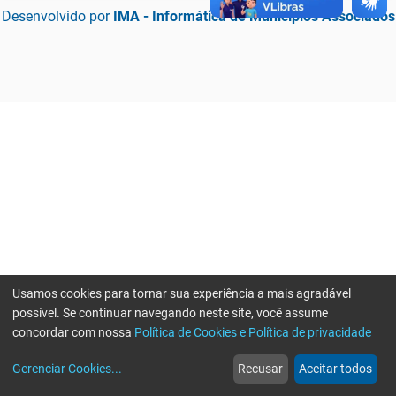
Desenvolvido por
IMA - Informática de Municípios Associados
Usamos cookies para tornar sua experiência a mais agradável
possível. Se continuar navegando neste site, você assume
concordar com nossa
Política de Cookies e Política de privacidade
home
build_circle
event
web
more_horiz
Erro ao enviar informações, por favor tente novamente
Gerenciar Cookies
...
Recusar
Aceitar todos
Início
Serviços
Eventos
Notícias
Mais