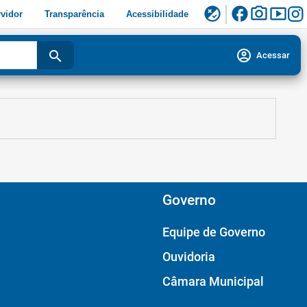
facebook
photo_camera
smart_display
flaky
vidor
Transparência
Acessibilidade
account_circle
search
Acessar
Governo
Equipe de Governo
Ouvidoria
Câmara Municipal