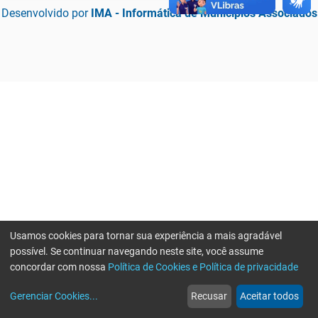
Desenvolvido por
IMA - Informática de Municípios Associados
Usamos cookies para tornar sua experiência a mais agradável
possível. Se continuar navegando neste site, você assume
concordar com nossa
Política de Cookies e Política de privacidade
home
build_circle
event
web
more_horiz
Erro ao enviar informações, por favor tente novamente
Gerenciar Cookies
...
Recusar
Aceitar todos
Início
Serviços
Eventos
Notícias
Mais