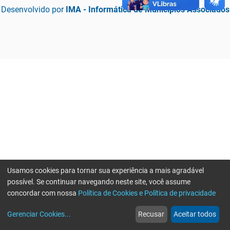
Desenvolvido por
IMA - Informática de Municípios Associados
Usamos cookies para tornar sua experiência a mais agradável
possível. Se continuar navegando neste site, você assume
concordar com nossa
Política de Cookies e Política de privacidade
home
build_circle
event
web
more_horiz
Erro ao enviar informações, por favor tente novamente
Gerenciar Cookies
...
Recusar
Aceitar todos
Início
Serviços
Eventos
Notícias
Mais