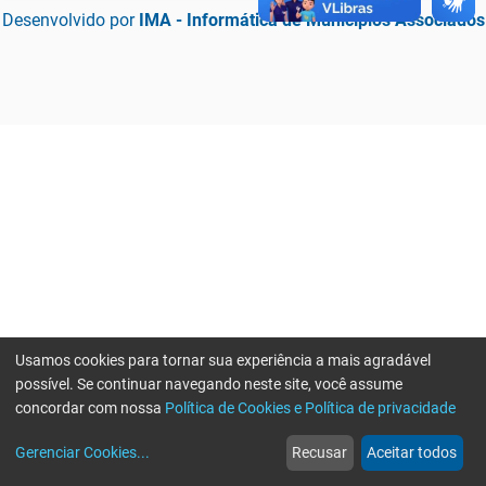
Desenvolvido por
IMA - Informática de Municípios Associados
Usamos cookies para tornar sua experiência a mais agradável
possível. Se continuar navegando neste site, você assume
concordar com nossa
Política de Cookies e Política de privacidade
home
build_circle
event
web
more_horiz
Erro ao enviar informações, por favor tente novamente
Gerenciar Cookies
...
Recusar
Aceitar todos
Início
Serviços
Eventos
Notícias
Mais