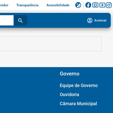
facebook
photo_camera
smart_display
flaky
vidor
Transparência
Acessibilidade
account_circle
search
Acessar
Governo
Equipe de Governo
Ouvidoria
Câmara Municipal