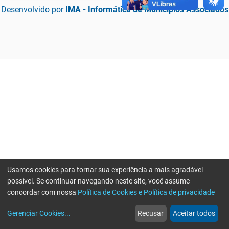
Desenvolvido por
IMA - Informática de Municípios Associados
Usamos cookies para tornar sua experiência a mais agradável
possível. Se continuar navegando neste site, você assume
concordar com nossa
Política de Cookies e Política de privacidade
home
build_circle
event
web
more_horiz
Erro ao enviar informações, por favor tente novamente
Gerenciar Cookies
...
Recusar
Aceitar todos
Início
Serviços
Eventos
Notícias
Mais