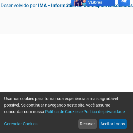
Desenvolvido por
IMA - Informática de Municípios Associados
Usamos cookies para tornar sua experiência a mais agradável
possível. Se continuar navegando neste site, você assume
concordar com nossa
Política de Cookies e Política de privacidade
home
build_circle
event
web
more_horiz
Erro ao enviar informações, por favor tente novamente
Gerenciar Cookies
...
Recusar
Aceitar todos
Início
Serviços
Eventos
Notícias
Mais