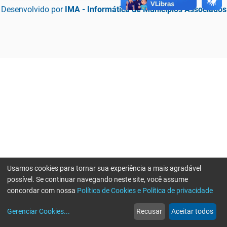
Desenvolvido por
IMA - Informática de Municípios Associados
Usamos cookies para tornar sua experiência a mais agradável
possível. Se continuar navegando neste site, você assume
concordar com nossa
Política de Cookies e Política de privacidade
home
build_circle
event
web
more_horiz
Erro ao enviar informações, por favor tente novamente
Gerenciar Cookies
...
Recusar
Aceitar todos
Início
Serviços
Eventos
Notícias
Mais