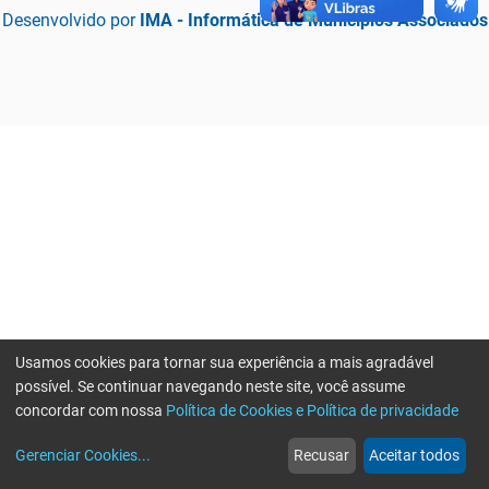
Desenvolvido por
IMA - Informática de Municípios Associados
Usamos cookies para tornar sua experiência a mais agradável
possível. Se continuar navegando neste site, você assume
concordar com nossa
Política de Cookies e Política de privacidade
home
build_circle
event
web
more_horiz
Erro ao enviar informações, por favor tente novamente
Gerenciar Cookies
...
Recusar
Aceitar todos
Início
Serviços
Eventos
Notícias
Mais