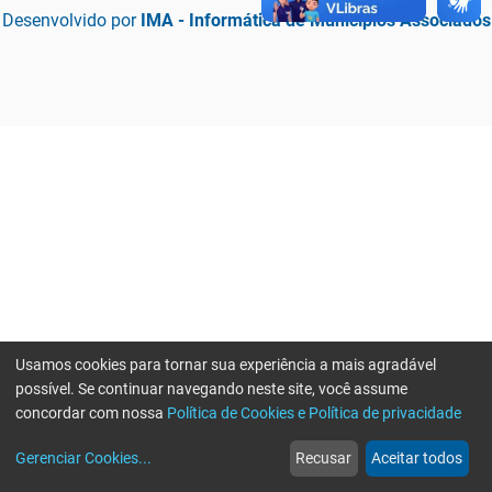
Desenvolvido por
IMA - Informática de Municípios Associados
Usamos cookies para tornar sua experiência a mais agradável
possível. Se continuar navegando neste site, você assume
concordar com nossa
Política de Cookies e Política de privacidade
home
build_circle
event
web
more_horiz
Erro ao enviar informações, por favor tente novamente
Gerenciar Cookies
...
Recusar
Aceitar todos
Início
Serviços
Eventos
Notícias
Mais