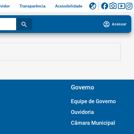
facebook
photo_camera
smart_display
flaky
vidor
Transparência
Acessibilidade
account_circle
search
Acessar
Governo
Equipe de Governo
Ouvidoria
Câmara Municipal