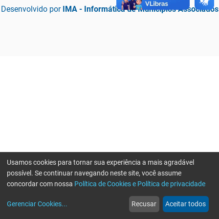
Desenvolvido por
IMA - Informática de Municípios Associados
Usamos cookies para tornar sua experiência a mais agradável
possível. Se continuar navegando neste site, você assume
concordar com nossa
Política de Cookies e Política de privacidade
home
build_circle
event
web
more_horiz
Erro ao enviar informações, por favor tente novamente
Gerenciar Cookies
...
Recusar
Aceitar todos
Início
Serviços
Eventos
Notícias
Mais