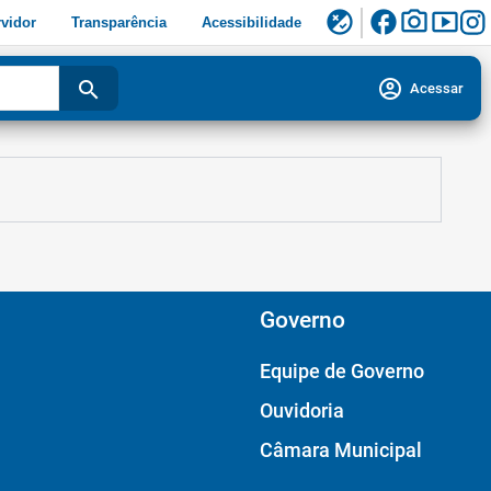
facebook
photo_camera
smart_display
flaky
vidor
Transparência
Acessibilidade
account_circle
search
Acessar
Governo
Equipe de Governo
Ouvidoria
Câmara Municipal