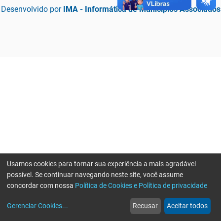
Desenvolvido por
IMA - Informática de Municípios Associados
Usamos cookies para tornar sua experiência a mais agradável
possível. Se continuar navegando neste site, você assume
concordar com nossa
Política de Cookies e Política de privacidade
home
build_circle
event
web
more_horiz
Erro ao enviar informações, por favor tente novamente
Gerenciar Cookies
...
Recusar
Aceitar todos
Início
Serviços
Eventos
Notícias
Mais