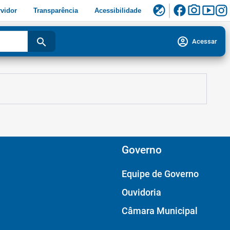
facebook
photo_camera
smart_display
flaky
vidor
Transparência
Acessibilidade
account_circle
search
Acessar
Governo
Equipe de Governo
Ouvidoria
Câmara Municipal