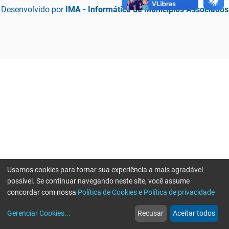
Desenvolvido por
IMA - Informática de Municípios Associados
Usamos cookies para tornar sua experiência a mais agradável
possível. Se continuar navegando neste site, você assume
concordar com nossa
Política de Cookies e Política de privacidade
home
build_circle
event
web
more_horiz
Erro ao enviar informações, por favor tente novamente
Gerenciar Cookies
...
Recusar
Aceitar todos
Início
Serviços
Eventos
Notícias
Mais