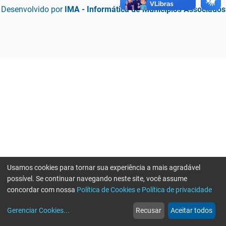
Desenvolvido por
IMA - Informática de Municípios Associados
Usamos cookies para tornar sua experiência a mais agradável
possível. Se continuar navegando neste site, você assume
concordar com nossa
Política de Cookies e Política de privacidade
home
build_circle
event
web
more_horiz
Erro ao enviar informações, por favor tente novamente
Gerenciar Cookies
...
Recusar
Aceitar todos
Início
Serviços
Eventos
Notícias
Mais