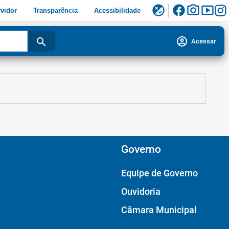
facebook
photo_camera
smart_display
flaky
vidor
Transparência
Acessibilidade
account_circle
search
Acessar
Governo
Equipe de Governo
Ouvidoria
Câmara Municipal