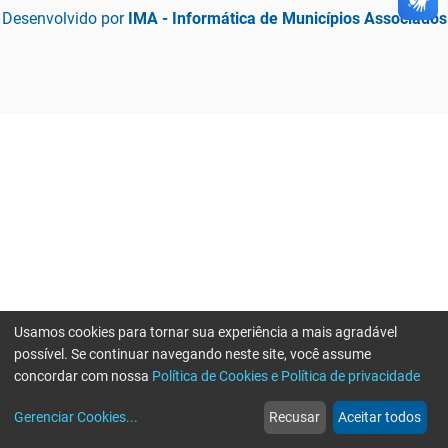
Desenvolvido por
IMA - Informática de Municípios Associados
Usamos cookies para tornar sua experiência a mais agradável
possível. Se continuar navegando neste site, você assume
concordar com nossa
Política de Cookies e Política de privacidade
home
build_circle
event
web
more_horiz
Gerenciar Cookies
...
Recusar
Aceitar todos
Início
Serviços
Eventos
Notícias
Mais