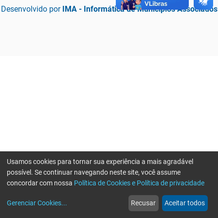
Desenvolvido por
IMA - Informática de Municípios Associados
Usamos cookies para tornar sua experiência a mais agradável
possível. Se continuar navegando neste site, você assume
concordar com nossa
Política de Cookies e Política de privacidade
home
build_circle
event
web
more_horiz
Erro ao enviar informações, por favor tente novamente
Gerenciar Cookies
...
Recusar
Aceitar todos
Início
Serviços
Eventos
Notícias
Mais