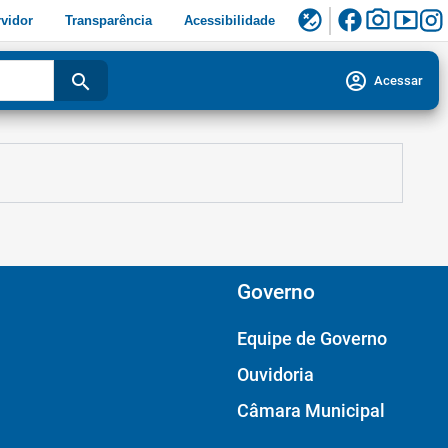
facebook
photo_camera
smart_display
flaky
vidor
Transparência
Acessibilidade
account_circle
search
Acessar
Governo
Equipe de Governo
Ouvidoria
Câmara Municipal