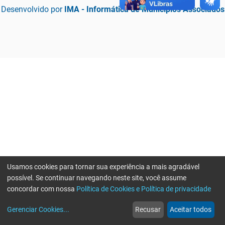
Desenvolvido por
IMA - Informática de Municípios Associados
Usamos cookies para tornar sua experiência a mais agradável
possível. Se continuar navegando neste site, você assume
concordar com nossa
Política de Cookies e Política de privacidade
home
build_circle
event
web
more_horiz
Erro ao enviar informações, por favor tente novamente
Gerenciar Cookies
...
Recusar
Aceitar todos
Início
Serviços
Eventos
Notícias
Mais