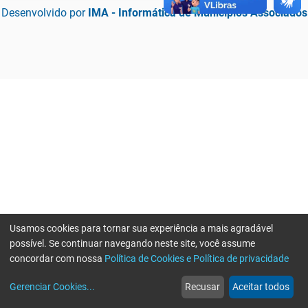
Desenvolvido por
IMA - Informática de Municípios Associados
Usamos cookies para tornar sua experiência a mais agradável
possível. Se continuar navegando neste site, você assume
concordar com nossa
Política de Cookies e Política de privacidade
home
build_circle
event
web
more_horiz
Erro ao enviar informações, por favor tente novamente
Gerenciar Cookies
...
Recusar
Aceitar todos
Início
Serviços
Eventos
Notícias
Mais