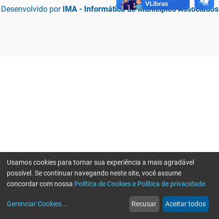
Desenvolvido por
IMA - Informática de Municípios Associados
Usamos cookies para tornar sua experiência a mais agradável
possível. Se continuar navegando neste site, você assume
concordar com nossa
Política de Cookies e Política de privacidade
home
build_circle
event
web
more_horiz
Erro ao enviar informações, por favor tente novamente
Gerenciar Cookies
...
Recusar
Aceitar todos
Início
Serviços
Eventos
Notícias
Mais