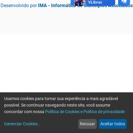
Desenvolvido por
IMA - Informática de Municípios Associados
Usamos cookies para tornar sua experiência a mais agradável
possível. Se continuar navegando neste site, você assume
concordar com nossa
Política de Cookies e Política de privacidade
home
build_circle
event
web
more_horiz
Erro ao enviar informações, por favor tente novamente
Gerenciar Cookies
...
Recusar
Aceitar todos
Início
Serviços
Eventos
Notícias
Mais