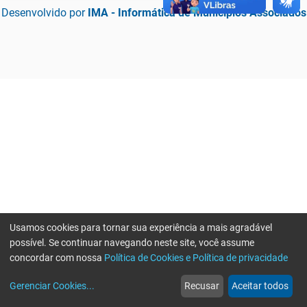
Desenvolvido por
IMA - Informática de Municípios Associados
Usamos cookies para tornar sua experiência a mais agradável
possível. Se continuar navegando neste site, você assume
concordar com nossa
Política de Cookies e Política de privacidade
home
build_circle
event
web
more_horiz
Erro ao enviar informações, por favor tente novamente
Gerenciar Cookies
...
Recusar
Aceitar todos
Início
Serviços
Eventos
Notícias
Mais