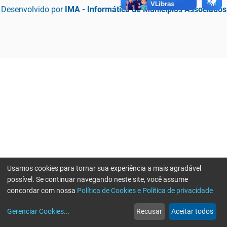
Desenvolvido por
IMA - Informática de Municípios Associados
Usamos cookies para tornar sua experiência a mais agradável
possível. Se continuar navegando neste site, você assume
concordar com nossa
Política de Cookies e Política de privacidade
home
build_circle
event
web
more_horiz
Erro ao enviar informações, por favor tente novamente
Gerenciar Cookies
...
Recusar
Aceitar todos
Início
Serviços
Eventos
Notícias
Mais