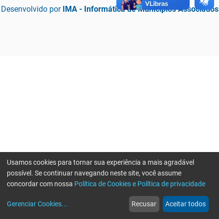
Desenvolvido por
IMA - Informática de Municípios Associados
Usamos cookies para tornar sua experiência a mais agradável
possível. Se continuar navegando neste site, você assume
concordar com nossa
Política de Cookies e Política de privacidade
home
build_circle
event
web
more_horiz
Erro ao enviar informações, por favor tente novamente
Gerenciar Cookies
...
Recusar
Aceitar todos
Início
Serviços
Eventos
Notícias
Mais