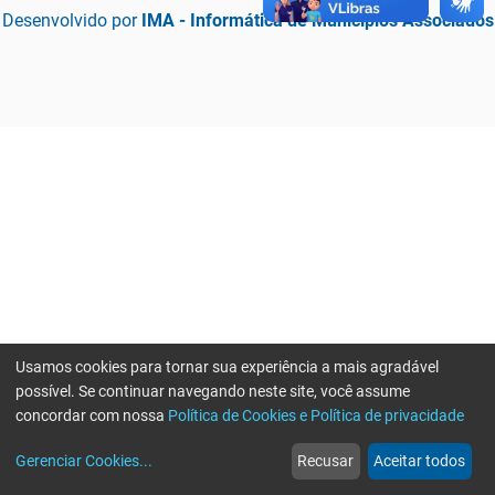
Desenvolvido por
IMA - Informática de Municípios Associados
Usamos cookies para tornar sua experiência a mais agradável
possível. Se continuar navegando neste site, você assume
concordar com nossa
Política de Cookies e Política de privacidade
home
build_circle
event
web
more_horiz
Erro ao enviar informações, por favor tente novamente
Gerenciar Cookies
...
Recusar
Aceitar todos
Início
Serviços
Eventos
Notícias
Mais