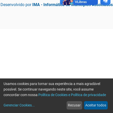
Desenvolvido por
IMA - Informática de Municípios Associados
Usamos cookies para tornar sua experiência a mais agradável
possível. Se continuar navegando neste site, você assume
concordar com nossa
Política de Cookies e Política de privacidade
home
build_circle
event
web
more_horiz
Erro ao enviar informações, por favor tente novamente
Gerenciar Cookies
...
Recusar
Aceitar todos
Início
Serviços
Eventos
Notícias
Mais