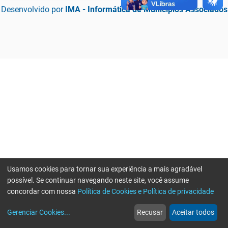
Desenvolvido por
IMA - Informática de Municípios Associados
Usamos cookies para tornar sua experiência a mais agradável
possível. Se continuar navegando neste site, você assume
concordar com nossa
Política de Cookies e Política de privacidade
home
build_circle
event
web
more_horiz
Erro ao enviar informações, por favor tente novamente
Gerenciar Cookies
...
Recusar
Aceitar todos
Início
Serviços
Eventos
Notícias
Mais